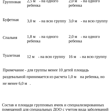
2,5 м
- на одного
2,0 м
- на одного
Групповая
ребенка
ребенка
Буфетная
3,0 м
- на всю группу
3,0 м
- на всю группу
1,8 м
- на одного
2,0 м
- на одного
Спальня
ребенка
ребенка
Туалетная
12 м
- на всю группу
16 м
- на всю группу
Примечание - для группы менее 10 детей площадь
раздевальной принимается из расчета 1,0 м
на ребенка, но
не менее 6,0 м
.
Состав и площади групповых ячеек и специализированных
помещений для специальных ДОО с учетом вида заболеваний