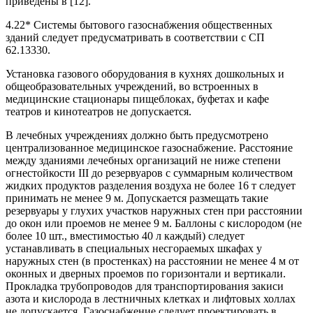
приведены в [12].
4.22* Системы бытового газоснабжения общественных
зданий следует предусматривать в соответствии с СП
62.13330.
Установка газового оборудования в кухнях дошкольных и
общеобразовательных учреждений, во встроенных в
медицинские стационары пищеблоках, буфетах и кафе
театров и кинотеатров не допускается.
В лечебных учреждениях должно быть предусмотрено
централизованное медицинское газоснабжение. Расстояние
между зданиями лечебных организаций не ниже степени
огнестойкости III до резервуаров с суммарным количеством
жидких продуктов разделения воздуха не более 16 т следует
принимать не менее 9 м. Допускается размещать такие
резервуары у глухих участков наружных стен при расстоянии
до окон или проемов не менее 9 м. Баллоны с кислородом (не
более 10 шт., вместимостью 40 л каждый) следует
устанавливать в специальных несгораемых шкафах у
наружных стен (в простенках) на расстоянии не менее 4 м от
оконных и дверных проемов по горизонтали и вертикали.
Прокладка трубопроводов для транспортирования закиси
азота и кислорода в лестничных клетках и лифтовых холлах
не допускается. Газоснабжение следует проектировать в