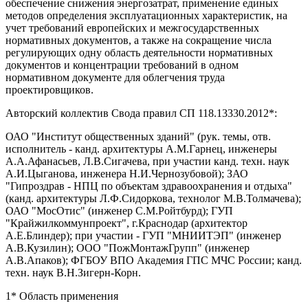
обеспечение снижения энергозатрат, применение единых
методов определения эксплуатационных характеристик, на
учет требований европейских и межгосударственных
нормативных документов, а также на сокращение числа
регулирующих одну область деятельности нормативных
документов и концентрации требований в одном
нормативном документе для облегчения труда
проектировщиков.
Авторский коллектив Свода правил СП 118.13330.2012*:
ОАО "Институт общественных зданий" (рук. темы, отв.
исполнитель - канд. архитектуры A.M.Гарнец, инженеры
А.А.Афанасьев, Л.В.Сигачева, при участии канд. техн. наук
А.И.Цыганова, инженера Н.И.Чернозубовой); ЗАО
"Гипроздрав - НПЦ по объектам здравоохранения и отдыха"
(канд. архитектуры Л.Ф.Сидоркова, технолог М.В.Толмачева);
ОАО "МосОтис" (инженер С.М.Ройтбурд); ГУП
"Крайжилкоммунпроект", г.Краснодар (архитектор
А.Е.Блиндер); при участии - ГУП "МНИИТЭП" (инженер
А.В.Кузилин); ООО "ПожМонтажГрупп" (инженер
А.В.Апаков); ФГБОУ ВПО Академия ГПС МЧС России; канд.
техн. наук В.Н.Зигерн-Корн.
1* Область применения